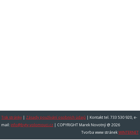
Tisk stránky
|
Zásady používání osobních údajů
|
Kontakt tel. 733 530 920, e-
mail:
info@byty-volomouci.cz
| COPYRIGHT Marek Novotný @ 2026
Tvorba www stránek
WINTERNET