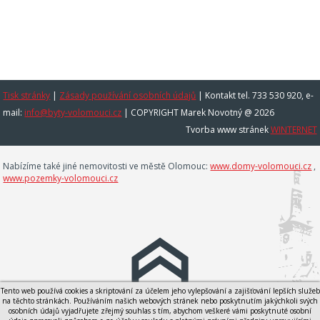
Tisk stránky
|
Zásady používání osobních údajů
|
Kontakt tel. 733 530 920, e-
mail:
info@byty-volomouci.cz
| COPYRIGHT Marek Novotný @ 2026
Tvorba www stránek
WINTERNET
Nabízíme také jiné nemovitosti ve městě Olomouc:
www.domy-volomouci.cz
,
www.pozemky-volomouci.cz
Tento web používá cookies a skriptování za účelem jeho vylepšování a zajišťování lepších služeb
na těchto stránkách. Používáním našich webových stránek nebo poskytnutím jakýchkoli svých
osobních údajů vyjadřujete zřejmý souhlas s tím, abychom veškeré vámi poskytnuté osobní