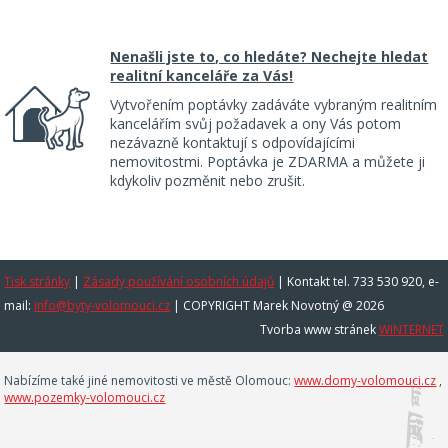
Nenašli jste to, co hledáte? Nechejte hledat
realitní kanceláře za Vás!
Vytvořením poptávky zadáváte vybraným realitním
kancelářím svůj požadavek a ony Vás potom
nezávazně kontaktují s odpovídajícími
nemovitostmi. Poptávka je ZDARMA a můžete ji
kdykoliv pozměnit nebo zrušit.
Tisk stránky
|
Zásady používání osobních údajů
|
Kontakt tel. 733 530 920, e-
mail:
info@byty-volomouci.cz
| COPYRIGHT Marek Novotný @ 2026
Tvorba www stránek
WINTERNET
Nabízíme také jiné nemovitosti ve městě Olomouc:
www.domy-volomouci.cz
,
www.pozemky-volomouci.cz