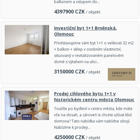
balkonem a vstupem do…
4397900
CZK
/ objekt
Investiční byt 1+1 Brněnská,
Olomouc
Představujeme vám byt 1+1 o velikosti 32 m2
+ balkon + sklep v osobním vlastnictví,
situovaný v revitalizovaném panelovém
domě s výtahem na ulici…
3150000
CZK
/ objekt
Prodej cihlového bytu 1+1 v
historickém centru města Olomouc
Toužíte po bydlení v centru města, kde máte
vše na dosah, a zároveň si chcete užívat klid
domova? Tato nabídka vám nabídne obojí.
Nabízíme k prodeji…
4250000
CZK
/ objekt