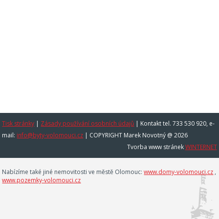
Tisk stránky
|
Zásady používání osobních údajů
|
Kontakt tel. 733 530 920, e-
mail:
info@byty-volomouci.cz
| COPYRIGHT Marek Novotný @ 2026
Tvorba www stránek
WINTERNET
Nabízíme také jiné nemovitosti ve městě Olomouc:
www.domy-volomouci.cz
,
www.pozemky-volomouci.cz