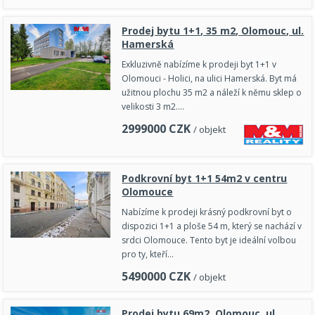
Prodej bytu 1+1, 35 m2, Olomouc, ul.
Hamerská
Exkluzivně nabízíme k prodeji byt 1+1 v
Olomouci - Holici, na ulici Hamerská. Byt má
užitnou plochu 35 m2 a náleží k němu sklep o
velikosti 3 m2.…
2999000
CZK
/ objekt
Podkrovní byt 1+1 54m2 v centru
Olomouce
Nabízíme k prodeji krásný podkrovní byt o
dispozici 1+1 a ploše 54 m, který se nachází v
srdci Olomouce. Tento byt je ideální volbou
pro ty, kteří…
5490000
CZK
/ objekt
Prodej bytu,69m2, Olomouc, ul.