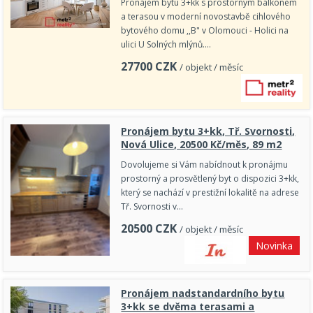
Pronájem bytu 3+kk s prostorným balkonem
a terasou v moderní novostavbě cihlového
bytového domu ,,B" v Olomouci - Holici na
ulici U Solných mlýnů.…
27700
CZK
/ objekt / měsíc
Pronájem bytu 3+kk, Tř. Svornosti,
Nová Ulice, 20500 Kč/měs, 89 m2
Dovolujeme si Vám nabídnout k pronájmu
prostorný a prosvětlený byt o dispozici 3+kk,
který se nachází v prestižní lokalitě na adrese
Tř. Svornosti v…
20500
CZK
/ objekt / měsíc
Novinka
Pronájem nadstandardního bytu
3+kk se dvěma terasami a