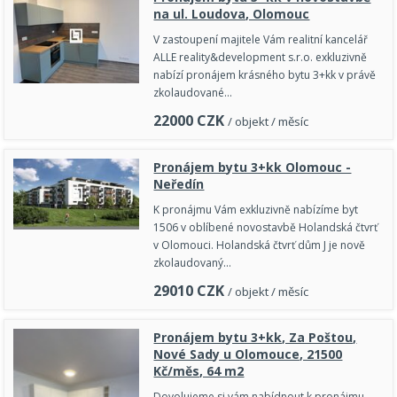
na ul. Loudova, Olomouc
V zastoupení majitele Vám realitní kancelář
ALLE reality&development s.r.o. exkluzivně
nabízí pronájem krásného bytu 3+kk v právě
zkolaudované…
22000
CZK
/ objekt / měsíc
Pronájem bytu 3+kk Olomouc -
Neředín
K pronájmu Vám exkluzivně nabízíme byt
1506 v oblíbené novostavbě Holandská čtvrť
v Olomouci. Holandská čtvrť dům J je nově
zkolaudovaný…
29010
CZK
/ objekt / měsíc
Pronájem bytu 3+kk, Za Poštou,
Nové Sady u Olomouce, 21500
Kč/měs, 64 m2
Dovolujeme si vám nabídnout k pronájmu