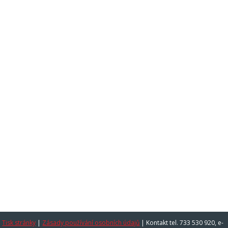
Tisk stránky
|
Zásady používání osobních údajů
|
Kontakt tel. 733 530 920, e-