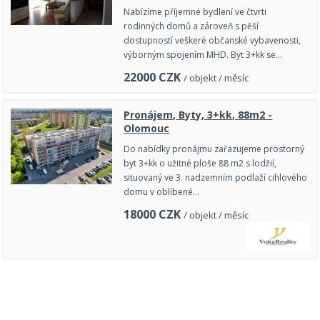
Nabízíme příjemné bydlení ve čtvrti
rodinných domů a zároveň s pěší
dostupností veškeré občanské vybavenosti,
výborným spojením MHD. Byt 3+kk se…
22000
CZK
/ objekt / měsíc
Pronájem, Byty, 3+kk, 88m2 -
Olomouc
Do nabídky pronájmu zařazujeme prostorný
byt 3+kk o užitné ploše 88 m2 s lodžií,
situovaný ve 3. nadzemním podlaží cihlového
domu v oblíbené…
18000
CZK
/ objekt / měsíc