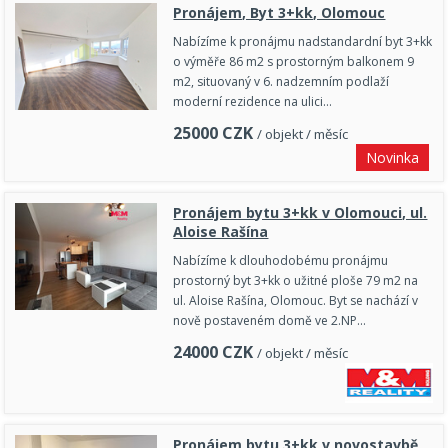
Pronájem, Byt 3+kk, Olomouc
Nabízíme k pronájmu nadstandardní byt 3+kk
o výměře 86 m2 s prostorným balkonem 9
m2, situovaný v 6. nadzemním podlaží
moderní rezidence na ulici…
25000
CZK
/ objekt / měsíc
Novinka
Pronájem bytu 3+kk v Olomouci, ul.
Aloise Rašína
Nabízíme k dlouhodobému pronájmu
prostorný byt 3+kk o užitné ploše 79 m2 na
ul. Aloise Rašína, Olomouc. Byt se nachází v
nově postaveném domě ve 2.NP…
24000
CZK
/ objekt / měsíc
Pronájem bytu 3+kk v novostavbě