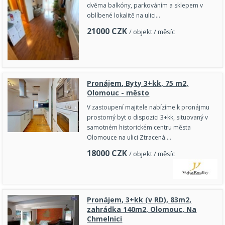
dvěma balkóny, parkováním a sklepem v
oblíbené lokalitě na ulici…
21000
CZK
/ objekt / měsíc
Pronájem, Byty 3+kk, 75 m2,
Olomouc - město
V zastoupení majitele nabízíme k pronájmu
prostorný byt o dispozici 3+kk, situovaný v
samotném historickém centru města
Olomouce na ulici Ztracená.…
18000
CZK
/ objekt / měsíc
Pronájem, 3+kk (v RD), 83m2,
zahrádka 140m2, Olomouc, Na
Chmelnici