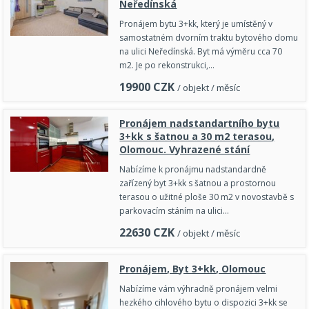
Neředínská
Pronájem bytu 3+kk, který je umístěný v
samostatném dvorním traktu bytového domu
na ulici Neředínská. Byt má výměru cca 70
m2. Je po rekonstrukci,…
19900
CZK
/ objekt / měsíc
Pronájem nadstandartního bytu
3+kk s šatnou a 30 m2 terasou,
Olomouc. Vyhrazené stání
Nabízíme k pronájmu nadstandardně
zařízený byt 3+kk s šatnou a prostornou
terasou o užitné ploše 30 m2 v novostavbě s
parkovacím stáním na ulici…
22630
CZK
/ objekt / měsíc
Pronájem, Byt 3+kk, Olomouc
Nabízíme vám výhradně pronájem velmi
hezkého cihlového bytu o dispozici 3+kk se