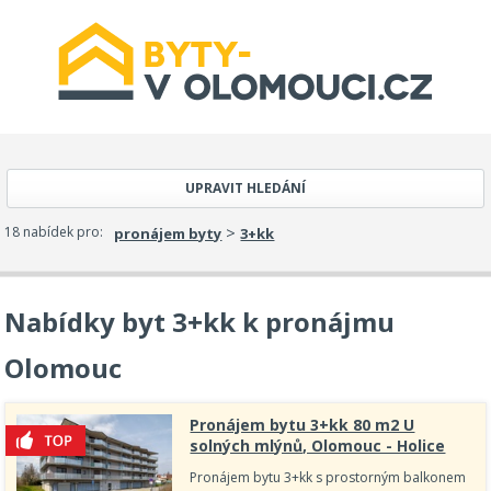
UPRAVIT HLEDÁNÍ
>
18 nabídek pro:
pronájem byty
3+kk
Nabídky byt 3+kk k pronájmu
Olomouc
Pronájem bytu 3+kk 80 m2 U
solných mlýnů, Olomouc - Holice
Pronájem bytu 3+kk s prostorným balkonem