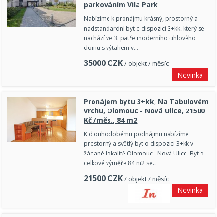
parkováním Vila Park
Nabízíme k pronájmu krásný, prostorný a
nadstandardní byt o dispozici 3+kk, který se
nachází ve 3. patře moderního cihlového
domu s výtahem v…
35000
CZK
/ objekt / měsíc
Novinka
Pronájem bytu 3+kk, Na Tabulovém
vrchu, Olomouc - Nová Ulice, 21500
Kč /měs., 84 m2
K dlouhodobému podnájmu nabízíme
prostorný a světlý byt o dispozici 3+kk v
žádané lokalitě Olomouc - Nová Ulice. Byt o
celkové výměře 84 m2 se…
21500
CZK
/ objekt / měsíc
Novinka