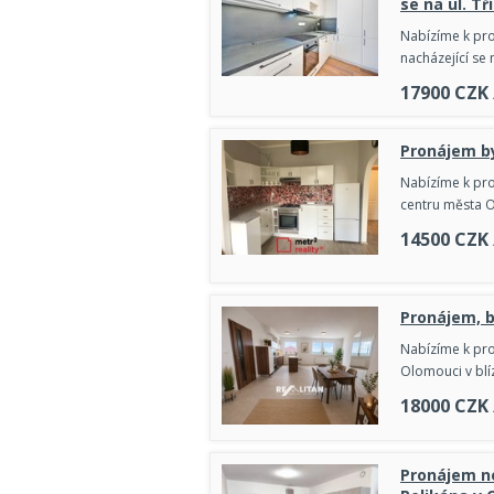
se na ul. Tř
Nabízíme k pr
nacházející se 
17900
CZK
Pronájem b
Nabízíme k pro
centru města O
14500
CZK
Pronájem, b
Nabízíme k pro
Olomouci v blí
18000
CZK
Pronájem no