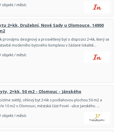
/ objekt / měsíc
tu 2+kk, Družební, Nové Sady u Olomouce, 14900
 m2
 pronájmu designový a prosvětlený byt o dispozici 2+kk, který se
ostavbě moderního bytového komplexu v žádané lokalitě…
/ objekt / měsíc
yty, 2+kk, 50 m2 - Olomouc - Jánského
ízíme světlý, cihlový byt 2+kk s podlahovou plochou 50 m2 a
ře 10 m2 v Olomouci, městská část Povel - ulice Janského. …
/ objekt / měsíc