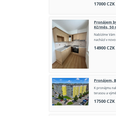
17000
CZK
Pronájem by
Kč/měs, 50
Nabízíme Vám k
nachází v nov
14900
CZK
Pronájem, B
K pronájmu nab
terasou a výmě
17500
CZK