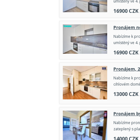
umístěný ve 4.
16900
CZK
Pronájem no
Nabízíme k pro
umístěný ve 4.
16900
CZK
Pronájem, 
Nabízíme k pro
cihlovém domě 
13000
CZK
Pronájem by
Nabízíme proná
zateplený s pl
14000
CZK