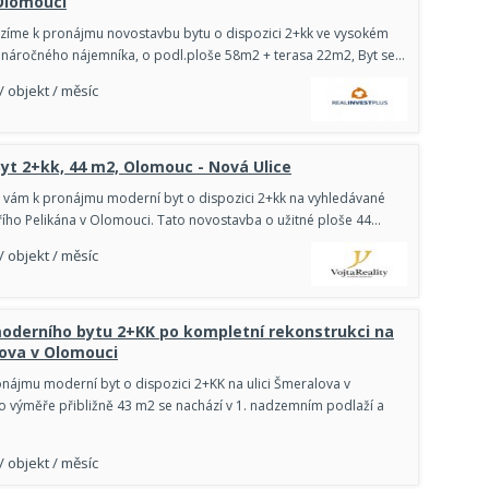
Olomouci
ízíme k pronájmu novostavbu bytu o dispozici 2+kk ve vysokém
 náročného nájemníka, o podl.ploše 58m2 + terasa 22m2, Byt se…
/ objekt / měsíc
yt 2+kk, 44 m2, Olomouc - Nová Ulice
 vám k pronájmu moderní byt o dispozici 2+kk na vyhledávané
iřího Pelikána v Olomouci. Tato novostavba o užitné ploše 44…
/ objekt / měsíc
oderního bytu 2+KK po kompletní rekonstrukci na
lova v Olomouci
nájmu moderní byt o dispozici 2+KK na ulici Šmeralova v
o výměře přibližně 43 m2 se nachází v 1. nadzemním podlaží a
/ objekt / měsíc