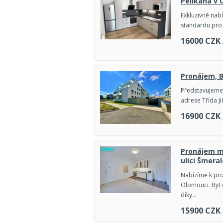
Pelikána v 
Exkluzivně nab
standardu pro
16000
CZK
Pronájem, B
Představujeme
adrese Třída J
16900
CZK
Pronájem m
ulici Šmera
Nabízíme k pro
Olomouci. Byt 
díky…
15900
CZK