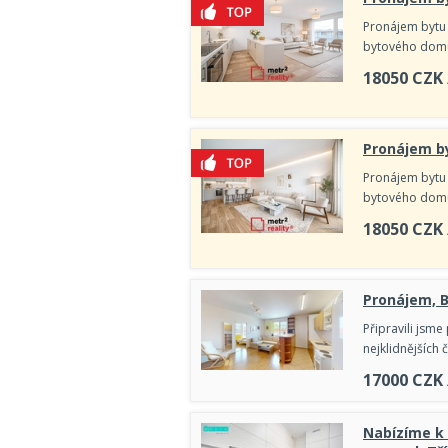
Pronájem bytu
bytového domu 
18050
CZK
Pronájem by
Pronájem bytu
bytového domu 
18050
CZK
Pronájem, 
Připravili jsm
nejklidnějších
17000
CZK
Nabízíme k 