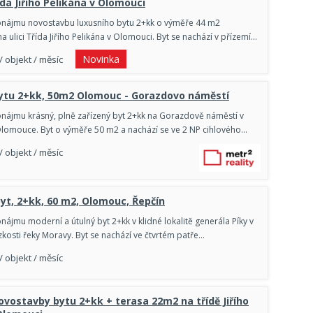
ída Jiřího Pelikána v Olomouci
onájmu novostavbu luxusního bytu 2+kk o výměře 44 m2
na ulici Třída Jiřího Pelikána v Olomouci. Byt se nachází v přízemí…
Novinka
/ objekt / měsíc
ytu 2+kk, 50m2 Olomouc - Gorazdovo náměstí
nájmu krásný, plně zařízený byt 2+kk na Gorazdově náměstí v
lomouce. Byt o výměře 50 m2 a nachází se ve 2 NP cihlového…
/ objekt / měsíc
yt, 2+kk, 60 m2, Olomouc, Řepčín
nájmu moderní a útulný byt 2+kk v klidné lokalitě generála Píky v
zkosti řeky Moravy. Byt se nachází ve čtvrtém patře…
/ objekt / měsíc
vostavby bytu 2+kk + terasa 22m2 na třídě Jiřího