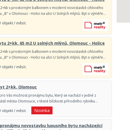
 2+kk s prostorným balkonem v moderní novostavbě cihlového
,,B" v Olomouci - Holici na ulici U Solných mlýnů. Byt o výměře…
/ objekt / měsíc
tu 2+kk, 65 m2 U solných mlýnů, Olomouc - Holice
 2+kk s prostorným balkonem v moderní novostavbě cihlového
,,B" v Olomouci - Holici na ulici U Solných mlýnů. Byt o výměře…
/ objekt / měsíc
Byt 2+kk, Olomouc
e pro Vás možnost pronájmu bytu, který se nachází v jedné z
 částí města Olomouce, v těsné blízkosti přírodního rybníku…
Novinka
/ objekt / měsíc
pronájmu novostavbu luxusního bytu nacházející