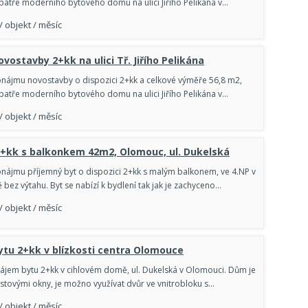
 patře moderního bytového domu na ulici Jiřího Pelikána v…
/ objekt / měsíc
vostavby 2+kk na ulici Tř. Jiřího Pelikána
nájmu novostavby o dispozici 2+kk a celkové výměře 56,8 m2,
 patře moderního bytového domu na ulici Jiřího Pelikána v…
/ objekt / měsíc
2+kk s balkonkem 42m2, Olomouc, ul. Dukelská
nájmu příjemný byt o dispozici 2+kk s malým balkonem, ve 4.NP v
bez výtahu. Byt se nabízí k bydlení tak jak je zachyceno…
/ objekt / měsíc
tu 2+kk v blízkosti centra Olomouce
jem bytu 2+kk v cihlovém domě, ul. Dukelská v Olomouci. Dům je
astovými okny, je možno využívat dvůr ve vnitrobloku s…
/ objekt / měsíc