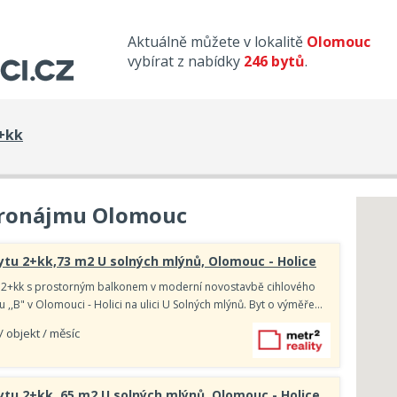
Aktuálně můžete v lokalitě
Olomouc
vybírat z nabídky
246 bytů
.
+kk
pronájmu Olomouc
tu 2+kk,73 m2 U solných mlýnů, Olomouc - Holice
 2+kk s prostorným balkonem v moderní novostavbě cihlového
,,B" v Olomouci - Holici na ulici U Solných mlýnů. Byt o výměře…
/ objekt / měsíc
tu 2+kk, 65 m2 U solných mlýnů, Olomouc - Holice