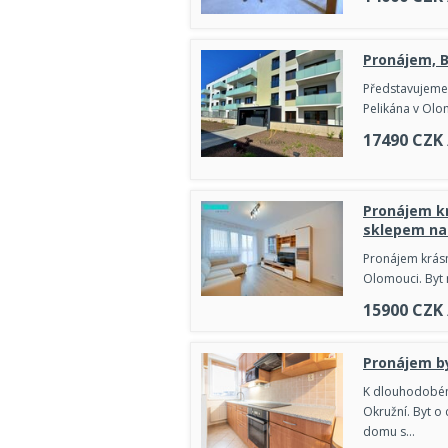
Pronájem, B
Představujeme 
Pelikána v Olo
17490
CZK
Pronájem k
sklepem na 
Pronájem krásn
Olomouci. Byt 
15900
CZK
Pronájem by
K dlouhodobému
Okružní. Byt o
domu s…