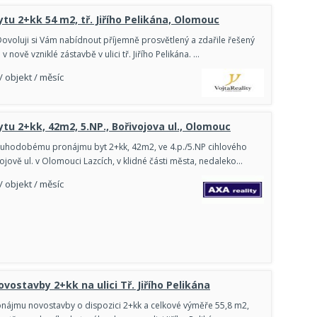
tu 2+kk 54 m2, tř. Jiřího Pelikána, Olomouc
 Dovoluji si Vám nabídnout příjemně prosvětlený a zdařile řešený
v nově vzniklé zástavbě v ulici tř. Jiřího Pelikána. …
/ objekt / měsíc
tu 2+kk, 42m2, 5.NP., Bořivojova ul., Olomouc
ouhodobému pronájmu byt 2+kk, 42m2, ve 4.p./5.NP cihlového
jově ul. v Olomouci Lazcích, v klidné části města, nedaleko…
/ objekt / měsíc
vostavby 2+kk na ulici Tř. Jiřího Pelikána
nájmu novostavby o dispozici 2+kk a celkové výměře 55,8 m2,