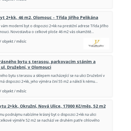
yt 2+kk, 46 m2, Olomouc - Třída Jiřího Pelikána
vám moderní byt o dispozici 2+kk na prestižní adrese Třída Jiřího
mouci. Novostavba o celkové ploše 46 m2 vás okamžitě…
/ objekt / měsíc
rásného bytu s terasou, parkovacím stáním a
ul. Družební, v Olomouci
ého bytu s terasou a sklepem nacházející se na ulici Družební v
má dispozici 2+kk, jeho výměra činí 55 m2 a náleží k němu…
/ objekt / měsíc
tu 2+kk, Okružní, Nová Ulice, 17000 Kč/měs, 52 m2
 podnájmu nabízíme krásný byt o dispozici 2+kk na ulici
 celkové výměře 52 m2 se nachází ve druhém patře cihlového