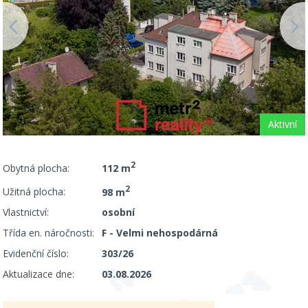
Aktivní
2
Obytná plocha:
112 m
2
Užitná plocha:
98 m
Vlastnictví:
osobní
Třída en. náročnosti:
F - Velmi nehospodárná
Evidenční číslo:
303/26
Aktualizace dne:
03.08.2026