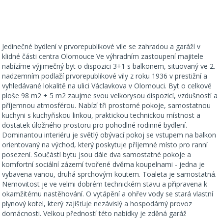
Jedinečné bydlení v prvorepublikové vile se zahradou a garáží v
klidné části centra Olomouce Ve výhradním zastoupení majitele
nabízíme výjimečný byt o dispozici 3+1 s balkonem, situovaný ve 2.
nadzemním podlaží prvorepublikové vily z roku 1936 v prestižní a
vyhledávané lokalitě na ulici Václavkova v Olomouci. Byt o celkové
ploše 98 m2 + 5 m2 zaujme svou velkorysou dispozicí, vzdušností a
příjemnou atmosférou. Nabízí tři prostorné pokoje, samostatnou
kuchyni s kuchyňskou linkou, praktickou technickou místnost a
dostatek úložného prostoru pro pohodlné rodinné bydlení.
Dominantou interiéru je světlý obývací pokoj se vstupem na balkon
orientovaný na východ, který poskytuje příjemné místo pro ranní
posezení. Součástí bytu jsou dále dva samostatné pokoje a
komfortní sociální zázemí tvořené dvěma koupelnami - jedna je
vybavena vanou, druhá sprchovým koutem. Toaleta je samostatná.
Nemovitost je ve velmi dobrém technickém stavu a připravena k
okamžitému nastěhování. O vytápění a ohřev vody se stará vlastní
plynový kotel, který zajišťuje nezávislý a hospodárný provoz
domácnosti. Velkou předností této nabídky je zděná garáž