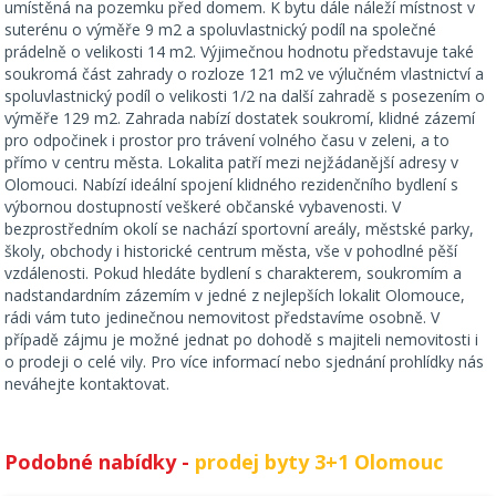
umístěná na pozemku před domem. K bytu dále náleží místnost v
suterénu o výměře 9 m2 a spoluvlastnický podíl na společné
prádelně o velikosti 14 m2. Výjimečnou hodnotu představuje také
soukromá část zahrady o rozloze 121 m2 ve výlučném vlastnictví a
spoluvlastnický podíl o velikosti 1/2 na další zahradě s posezením o
výměře 129 m2. Zahrada nabízí dostatek soukromí, klidné zázemí
pro odpočinek i prostor pro trávení volného času v zeleni, a to
přímo v centru města. Lokalita patří mezi nejžádanější adresy v
Olomouci. Nabízí ideální spojení klidného rezidenčního bydlení s
výbornou dostupností veškeré občanské vybavenosti. V
bezprostředním okolí se nachází sportovní areály, městské parky,
školy, obchody i historické centrum města, vše v pohodlné pěší
vzdálenosti. Pokud hledáte bydlení s charakterem, soukromím a
nadstandardním zázemím v jedné z nejlepších lokalit Olomouce,
rádi vám tuto jedinečnou nemovitost představíme osobně. V
případě zájmu je možné jednat po dohodě s majiteli nemovitosti i
o prodeji o celé vily. Pro více informací nebo sjednání prohlídky nás
neváhejte kontaktovat.
Podobné nabídky -
prodej byty 3+1 Olomouc