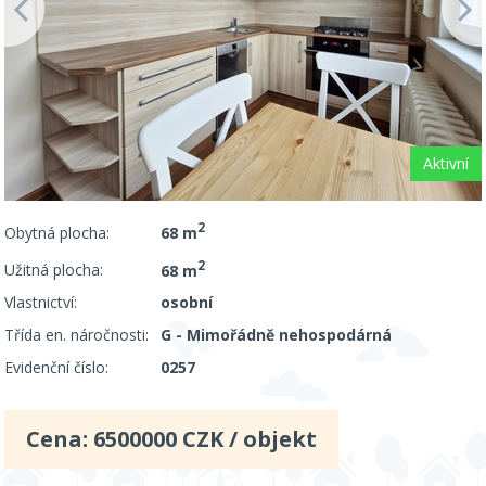
Aktivní
2
Obytná plocha:
68 m
2
Užitná plocha:
68 m
Vlastnictví:
osobní
Třída en. náročnosti:
G - Mimořádně nehospodárná
Evidenční číslo:
0257
Cena:
6500000
CZK / objekt