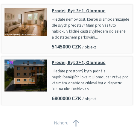
Prodej, Byt 3+1, Olomouc
Hledáte nemovitost, kterou si zmodernizujete
dle svých představ? Mám pro Vás tuto
nabídku v klidné části s výhledem do zeleně
a dostatečném parkování…
5145000
CZK
/ objekt
Prodej, Byt 3+1, Olomouc
Hledáte prostorný byt v jedné z
nejoblíbenějších lokalit Olomouce? Právě pro
vás mám v nabídce cihlový byt o dispozici
3+1 na ulici Bieblova v…
6800000
CZK
/ objekt
Nahoru