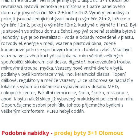
Nabízíme k prodeji velmi příjemný byt o dispozici 3+1 s lodžií po
revitalizaci. Bytová jednotka je umístěna v 1.patře panelového
domu a její výměra činí 68m2 + lodžie 4m2. Výměry jednotlivých
pokojů jsou následující: obývací pokoj o výměře 21m2, ložnice o
výměře 12m2, pokoj o výměře 12m2, kuchyně o výměře 11m2. Byt
je situován ve středu domu z čehož vyplývá tepelná stabilita bytové
jednotky. Byt je po revitalizaci - voda a odpady rozvedené v plastu,
rozvody el. energie v mědi, vsazena plastová okna, zděné
koupelnové jádro se sprchovým koutem, toaleta zvlášť. V kuchyni
vsazena vestavěná kuchyňská linka na míru včetně veškerých
spotřebičů: sklokeramická deska, digestoř, horkovzdušná trouba,
mikrovlnná trouba, myčka. Vsazeny nové vnitřní dveře v bytě,
podlahy v bytě kombinace vinyl, lino, keramická dlažba. Topení
dálkové, regulátory a měřiče vsazeny. Ulice Stiborova se nachází v
lokalitě s výbornou občanskou vybaveností v dosahu MHD,
nákupních center, Fakultní nemocnice, škola, školka, restaurace,
apod. K bytu náleží sklep již vybavený praktickými policemi na míru.
Doporučujeme osobní prohlídku tohoto příjemného bydlení s
veškerým komfortem. PENB nebyl dodán.
Podobné nabídky -
prodej byty 3+1 Olomouc