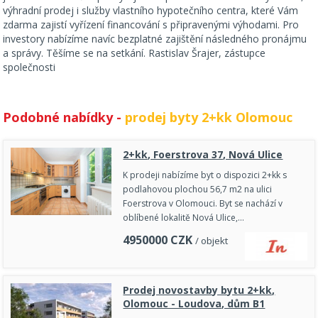
výhradní prodej i služby vlastního hypotečního centra, které Vám
zdarma zajistí vyřízení financování s připravenými výhodami. Pro
investory nabízíme navíc bezplatné zajištění následného pronájmu
a správy. Těšíme se na setkání. Rastislav Šrajer, zástupce
společnosti
Podobné nabídky -
prodej byty 2+kk Olomouc
2+kk, Foerstrova 37, Nová Ulice
K prodeji nabízíme byt o dispozici 2+kk s
podlahovou plochou 56,7 m2 na ulici
Foerstrova v Olomouci. Byt se nachází v
oblíbené lokalitě Nová Ulice,…
4950000
CZK
/ objekt
Prodej novostavby bytu 2+kk,
Olomouc - Loudova, dům B1