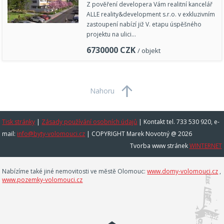
Z pověření developera Vám realitní kancelář
ALLE reality&development s.r.o. v exkluzivním
zastoupení nabízí již V. etapu úspěšného
projektu na ulici…
6730000
CZK
/ objekt
Nahoru
Tisk stránky
|
Zásady používání osobních údajů
|
Kontakt tel. 733 530 920, e-
mail:
info@byty-volomouci.cz
| COPYRIGHT Marek Novotný @ 2026
Tvorba www stránek
WINTERNET
Nabízíme také jiné nemovitosti ve městě Olomouc:
www.domy-volomouci.cz
,
www.pozemky-volomouci.cz