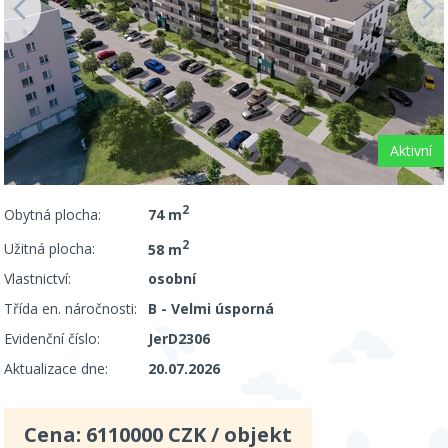
Aktivní
2
Obytná plocha:
74 m
2
Užitná plocha:
58 m
Vlastnictví:
osobní
Třída en. náročnosti:
B - Velmi úsporná
Evidenční číslo:
JerD2306
Aktualizace dne:
20.07.2026
Cena:
6110000
CZK / objekt