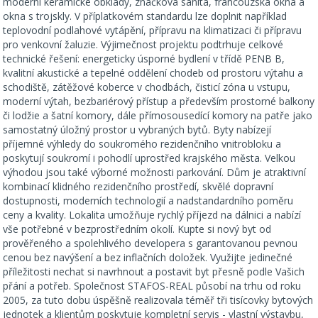
moderní keramické obklady, značková sanita, francouzská okna a
okna s trojskly. V příplatkovém standardu lze doplnit například
teplovodní podlahové vytápění, přípravu na klimatizaci či přípravu
pro venkovní žaluzie. Výjimečnost projektu podtrhuje celkové
technické řešení: energeticky úsporné bydlení v třídě PENB B,
kvalitní akustické a tepelné oddělení chodeb od prostoru výtahu a
schodiště, zátěžové koberce v chodbách, čisticí zóna u vstupu,
moderní výtah, bezbariérový přístup a především prostorné balkony
či lodžie a šatní komory, dále přímosousedící komory na patře jako
samostatný úložný prostor u vybraných bytů. Byty nabízejí
příjemné výhledy do soukromého rezidenčního vnitrobloku a
poskytují soukromí i pohodlí uprostřed krajského města. Velkou
výhodou jsou také výborné možnosti parkování. Dům je atraktivní
kombinací klidného rezidenčního prostředí, skvělé dopravní
dostupnosti, moderních technologií a nadstandardního poměru
ceny a kvality. Lokalita umožňuje rychlý příjezd na dálnici a nabízí
vše potřebné v bezprostředním okolí. Kupte si nový byt od
prověřeného a spolehlivého developera s garantovanou pevnou
cenou bez navýšení a bez inflačních doložek. Využijte jedinečné
příležitosti nechat si navrhnout a postavit byt přesně podle Vašich
přání a potřeb. Společnost STAFOS-REAL působí na trhu od roku
2005, za tuto dobu úspěšně realizovala téměř tři tisícovky bytových
jednotek a klientům poskytuje kompletní servis - vlastní výstavbu,