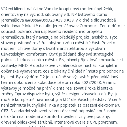
Vážení klienti, nabízíme Vám ke koupi nový moderní byt 2+kk,
orientovaný na východ, situovaný v 3. NP bytového domu
Jeremiášova &#39;&#39;D2&#39;&#39; v klidné a dlouhodobě
vyhledávané lokalitě na ulici Jeremiášova v Olomouci. Tento dům je
součástí pokračování úspěšného rezidenčního projektu
Jeremiášova, který navazuje na předešlý projekt Janského. Tyto
stavby postupně rozšiřují obytnou zónu městské části Povel o
moderní cihlové domy s kvalitní architekturou a vysokým
uživatelským komfortem. Čtvrť je žádaná díky své strategické
poloze - blízkost centra města, FN, hlavní příjezdové komunikace i
zastávky MHD. V docházkové vzdálenosti se nachází kompletní
občanská vybavenost, což z lokality činí ideální místo pro pohodlné
bydlení. Bytový dům D2 je aktuálně ve výstavbě, předpokládaný
termín dokončení a kolaudace přelom roku 2027/2028. V rámci
výstavby je možné na přání klienta realizovat široké klientské
změny (úprav dispozice bytu, výběr designu zásuvek atd.). Byt je
možné kompletně navrhnout „na klíč“ dle Vašich představ. V ceně
není zahrnuta kuchyňská linka a poplatek za osazení elektroměru
ČEZ. Standardní vybavení zahrnuté v ceně odpovídá současným
nárokům na moderní a komfortní bydlení: vinylové podlahy,
dřevěné obložkové zárubně, interiérové dveře s CPL povrchem,