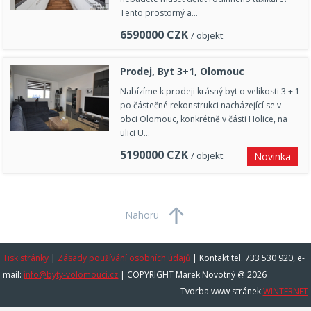
Tento prostorný a…
6590000
CZK
/ objekt
Prodej, Byt 3+1, Olomouc
Nabízíme k prodeji krásný byt o velikosti 3 + 1
po částečné rekonstrukci nacházející se v
obci Olomouc, konkrétně v části Holice, na
ulici U…
5190000
CZK
/ objekt
Novinka
Nahoru
Tisk stránky
|
Zásady používání osobních údajů
|
Kontakt tel. 733 530 920, e-
mail:
info@byty-volomouci.cz
| COPYRIGHT Marek Novotný @ 2026
Tvorba www stránek
WINTERNET