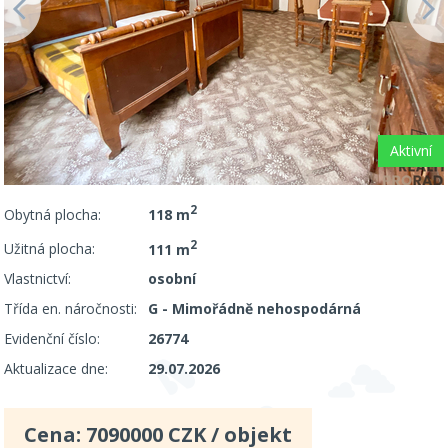
Aktivní
2
Obytná plocha:
118 m
2
Užitná plocha:
111 m
Vlastnictví:
osobní
Třída en. náročnosti:
G - Mimořádně nehospodárná
Evidenční číslo:
26774
Aktualizace dne:
29.07.2026
Cena:
7090000
CZK / objekt