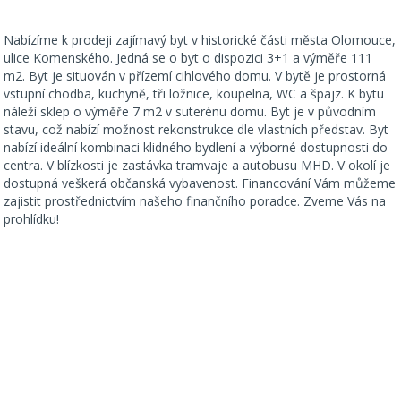
Nabízíme k prodeji zajímavý byt v historické části města Olomouce,
ulice Komenského. Jedná se o byt o dispozici 3+1 a výměře 111
m2. Byt je situován v přízemí cihlového domu. V bytě je prostorná
vstupní chodba, kuchyně, tři ložnice, koupelna, WC a špajz. K bytu
náleží sklep o výměře 7 m2 v suterénu domu. Byt je v původním
stavu, což nabízí možnost rekonstrukce dle vlastních představ. Byt
nabízí ideální kombinaci klidného bydlení a výborné dostupnosti do
centra. V blízkosti je zastávka tramvaje a autobusu MHD. V okolí je
dostupná veškerá občanská vybavenost. Financování Vám můžeme
zajistit prostřednictvím našeho finančního poradce. Zveme Vás na
prohlídku!