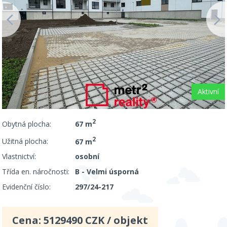
Aktivní
2
Obytná plocha:
67 m
2
Užitná plocha:
67 m
Vlastnictví:
osobní
Třída en. náročnosti:
B - Velmi úsporná
Evidenční číslo:
297/24-217
Cena:
5129490
CZK / objekt