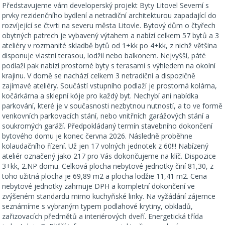
Představujeme vám developerský projekt Byty Litovel Severní s
prvky rezidenčního bydlení a netradiční architekturou zapadající do
rozvíjející se čtvrti na severu města Litovle. Bytový dům o čtyřech
obytných patrech je vybavený výtahem a nabízí celkem 57 bytů a 3
ateliéry v rozmanité skladbě bytů od 1+kk po 4+kk, z nichž většina
disponuje vlastní terasou, lodžií nebo balkonem. Nejvyšší, páté
podlaží pak nabízí prostorné byty s terasami s výhledem na okolní
krajinu. V domě se nachází celkem 3 netradiční a dispozičně
zajímavé ateliéry. Součástí vstupního podlaží je prostorná kolárna,
kočárkárna a sklepní kóje pro každý byt. Nechybí ani nabídka
parkování, které je v současnosti nezbytnou nutností, a to ve formě
venkovních parkovacích stání, nebo vnitřních garážových stání a
soukromých garáží. Předpokládaný termín stavebního dokončení
bytového domu je konec června 2026. Následně proběhne
kolaudačního řízení. Už jen 17 volných jednotek z 60!!! Nabízený
ateliér označený jako 217 pro Vás dokončujeme na klíč. Dispozice
3+kk, 2.NP domu. Celková plocha nebytové jednotky činí 81,30, z
toho užitná plocha je 69,89 m2 a plocha lodžie 11,41 m2. Cena
nebytové jednotky zahrnuje DPH a kompletní dokončení ve
zvýšeném standardu mimo kuchyňské linky. Na vyžádání zájemce
seznámíme s vybraným typem podlahové krytiny, obkladů,
zařizovacích předmětů a interiérových dveří. Energetická třída