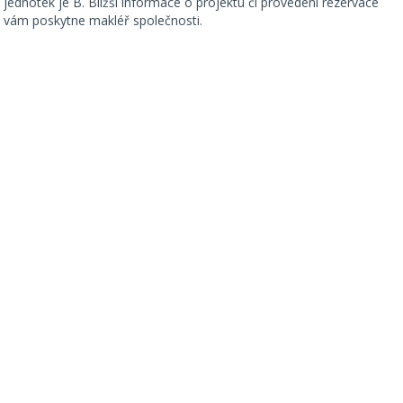
jednotek je B. Bližší informace o projektu či provedení rezervace
vám poskytne makléř společnosti.