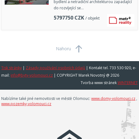
bydlení a netradiční architekturou zapadající
do rozvíjející se…
5797750
CZK
/ objekt
Nahoru
Tisk stránky
|
Zásady používání osobních údajů
|
Kontakt tel. 733 530 920, e-
mail:
info@byty-volomouci.cz
| COPYRIGHT Marek Novotný @ 2026
Tvorba www stránek
WINTERNET
Nabízíme také jiné nemovitosti ve městě Olomouc:
www.domy-volomouci.cz
,
www.pozemky-volomouci.cz